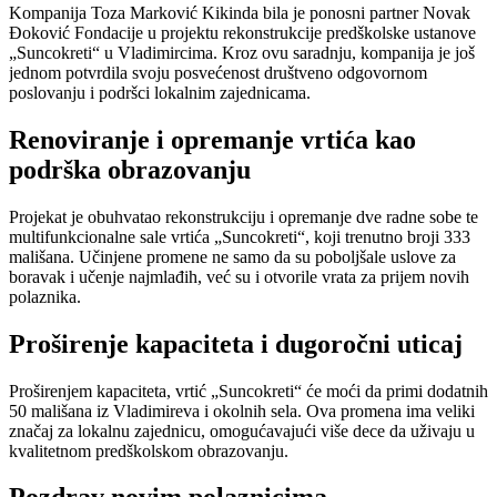
Kompanija Toza Marković Kikinda bila je ponosni partner Novak
Đoković Fondacije u projektu rekonstrukcije predškolske ustanove
„Suncokreti“ u Vladimircima. Kroz ovu saradnju, kompanija je još
jednom potvrdila svoju posvećenost društveno odgovornom
poslovanju i podršci lokalnim zajednicama.
Renoviranje i opremanje vrtića kao
podrška obrazovanju
Projekat je obuhvatao rekonstrukciju i opremanje dve radne sobe te
multifunkcionalne sale vrtića „Suncokreti“, koji trenutno broji 333
mališana. Učinjene promene ne samo da su poboljšale uslove za
boravak i učenje najmlađih, već su i otvorile vrata za prijem novih
polaznika.
Proširenje kapaciteta i dugoročni uticaj
Proširenjem kapaciteta, vrtić „Suncokreti“ će moći da primi dodatnih
50 mališana iz Vladimireva i okolnih sela. Ova promena ima veliki
značaj za lokalnu zajednicu, omogućavajući više dece da uživaju u
kvalitetnom predškolskom obrazovanju.