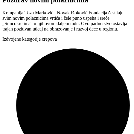
Pozdrav novim polaznicima
Kompanija Toza Marković i Novak Đoković Fondacija čestitaju
svim novim polaznicima vrtića i žele puno uspeha i sreće
„Suncokretima“ u njihovom daljem radu. Ovo partnerstvo ostavlja
trajan pozitivan uticaj na obrazovanje i razvoj dece u regionu.
Izdvojene kategorije crepova