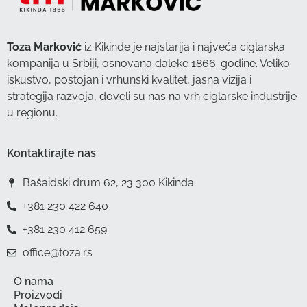
Toza Marković
iz Kikinde je najstarija i najveća ciglarska
kompanija u Srbiji, osnovana daleke 1866. godine. Veliko
iskustvo, postojan i vrhunski kvalitet, jasna vizija i
strategija razvoja, doveli su nas na vrh ciglarske industrije
u regionu.
Kontaktirajte nas
Bašaidski drum 62, 23 300 Kikinda
+381 230 422 640
+381 230 412 659
office@toza.rs
O nama
Proizvodi