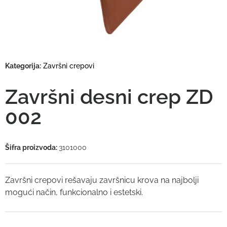
Kategorija:
Završni crepovi
Završni desni crep ZD
002
Šifra proizvoda:
3101000
Završni crepovi rešavaju završnicu krova na najbolji
mogući način, funkcionalno i estetski.