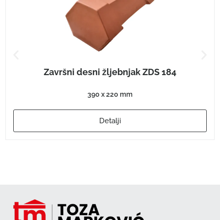
Završni desni žljebnjak ZDS 184
390 x 220 mm
Detalji