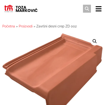
Početna
»
Proizvodi
»
Završni desni crep ZD 002