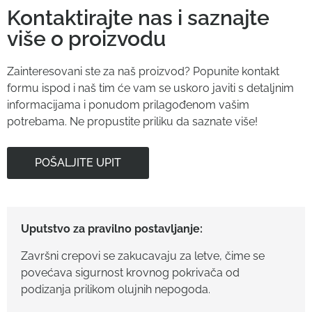
Kontaktirajte nas i saznajte
više o proizvodu
Zainteresovani ste za naš proizvod? Popunite kontakt
formu ispod i naš tim će vam se uskoro javiti s detaljnim
informacijama i ponudom prilagođenom vašim
potrebama. Ne propustite priliku da saznate više!
POŠALJITE UPIT
Uputstvo za pravilno postavljanje:
Završni crepovi se zakucavaju za letve, čime se
povećava sigurnost krovnog pokrivača od
podizanja prilikom olujnih nepogoda.