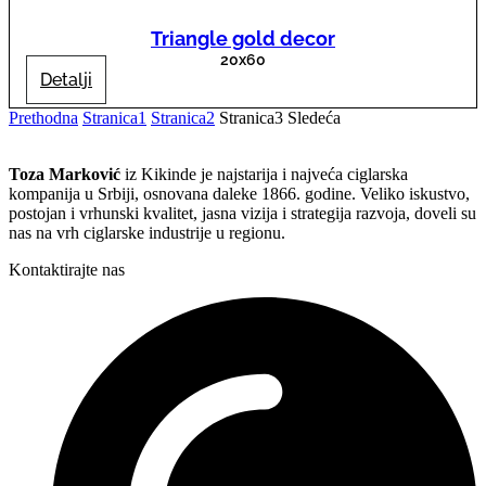
Triangle gold decor
20x60
Detalji
Prethodna
Stranica
1
Stranica
2
Stranica
3
Sledeća
Toza Marković
iz Kikinde je najstarija i najveća ciglarska
kompanija u Srbiji, osnovana daleke 1866. godine. Veliko iskustvo,
postojan i vrhunski kvalitet, jasna vizija i strategija razvoja, doveli su
nas na vrh ciglarske industrije u regionu.
Kontaktirajte nas