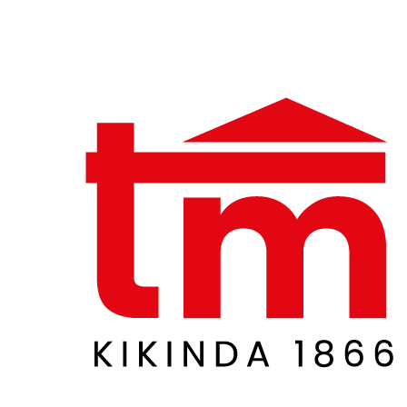
Skočite
na
sadržaj