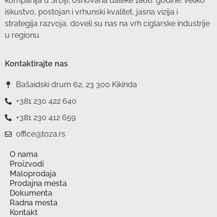
kompanija u Srbiji, osnovana daleke 1866. godine. Veliko
iskustvo, postojan i vrhunski kvalitet, jasna vizija i
strategija razvoja, doveli su nas na vrh ciglarske industrije
u regionu.
Kontaktirajte nas
Bašaidski drum 62, 23 300 Kikinda
+381 230 422 640
+381 230 412 659
office@toza.rs
O nama
Proizvodi
Maloprodaja
Prodajna mesta
Dokumenta
Radna mesta
Kontakt