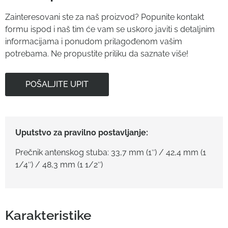
Zainteresovani ste za naš proizvod? Popunite kontakt
formu ispod i naš tim će vam se uskoro javiti s detaljnim
informacijama i ponudom prilagođenom vašim
potrebama. Ne propustite priliku da saznate više!
POŠALJITE UPIT
Uputstvo za pravilno postavljanje:
Prečnik antenskog stuba: 33,7 mm (1″) / 42,4 mm (1
1/4″) / 48,3 mm (1 1/2″)
Karakteristike