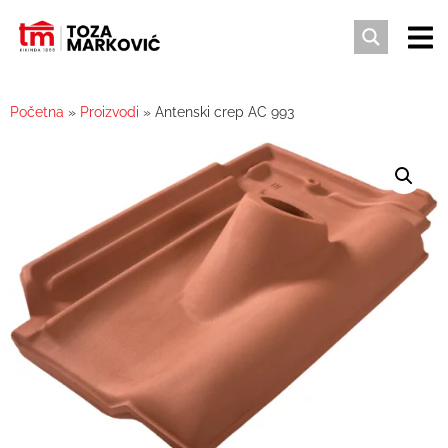
Početna
»
Proizvodi
»
Antenski crep AC 993