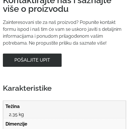
Kontaktirajte nas i saznajte
više o proizvodu
Zainteresovani ste za naš proizvod? Popunite kontakt
formu ispod i naš tim će vam se uskoro javiti s detaljnim
informacijama i ponudom prilagođenom vašim
potrebama. Ne propustite priliku da saznate više!
POŠALJITE UPIT
Karakteristike
Težina
2,35 kg
Dimenzije