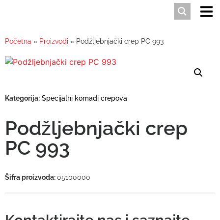
Početna
»
Proizvodi
»
Podžljebnjački crep PC 993
Kategorija:
Specijalni komadi crepova
Podžljebnjački crep
PC 993
Šifra proizvoda:
05100000