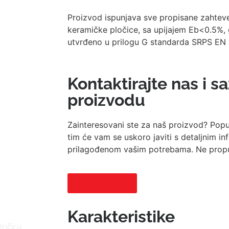
Proizvod ispunjava sve propisane zahtev
keramičke pločice, sa upijajem Eb<0.5%, g
utvrđeno u prilogu G standarda SRPS EN 
Kontaktirajte nas i s
proizvodu
Zainteresovani ste za naš proizvod? Popu
tim će vam se uskoro javiti s detaljnim 
prilagođenom vašim potrebama. Ne propust
Pošaljite upit
Karakteristike
ločica