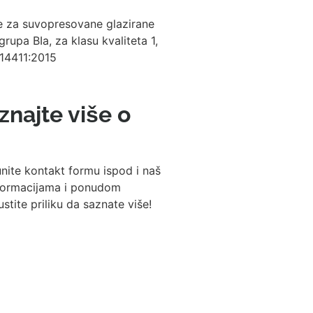
e za suvopresovane glazirane
rupa BIa, za klasu kvaliteta 1,
14411:2015
aznajte više o
nite kontakt formu ispod i naš
informacijama i ponudom
ite priliku da saznate više!