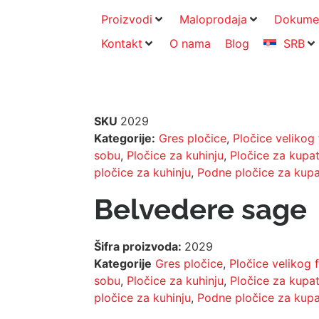
Proizvodi
Maloprodaja
Dokume
Kontakt
O nama
Blog
SRB
SKU
2029
Kategorije:
Gres pločice
,
Pločice velikog
sobu
,
Pločice za kuhinju
,
Pločice za kupat
pločice za kuhinju
,
Podne pločice za kupa
Belvedere sage
Šifra proizvoda:
2029
Kategorije
Gres pločice
,
Pločice velikog 
sobu
,
Pločice za kuhinju
,
Pločice za kupat
pločice za kuhinju
,
Podne pločice za kupa