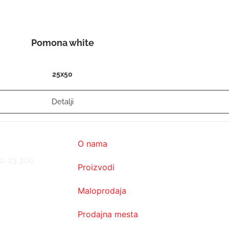
Pomona white
25x50
Detalji
O nama
2, 23 300
Proizvodi
Maloprodaja
Prodajna mesta