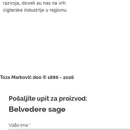
razvoja, doveli su nas na vrh
ciglarske industrije u regionu.
Toza Marković doo © 1886 - 2026
Pošaljite upit za proizvod:
Belvedere sage
Vaše ime
*