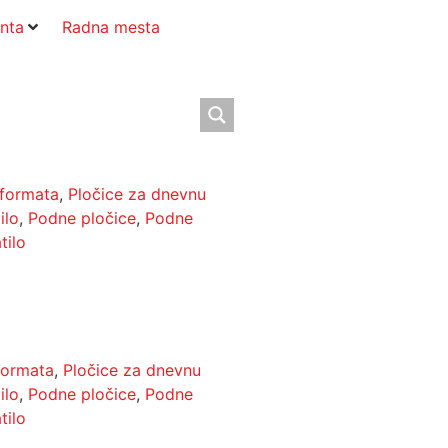
nta
Radna mesta
 formata
,
Pločice za dnevnu
ilo
,
Podne pločice
,
Podne
tilo
formata
,
Pločice za dnevnu
ilo
,
Podne pločice
,
Podne
tilo