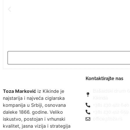
Kontaktirajte nas
Toza Marković
iz Kikinde je
Bašaidski drum 6
najstarija i najveća ciglarska
Kikinda
kompanija u Srbiji, osnovana
+381 230 422 640
daleke 1866. godine. Veliko
+381 230 412 659
iskustvo, postojan i vrhunski
office@toza.rs
kvalitet, jasna vizija i strategija