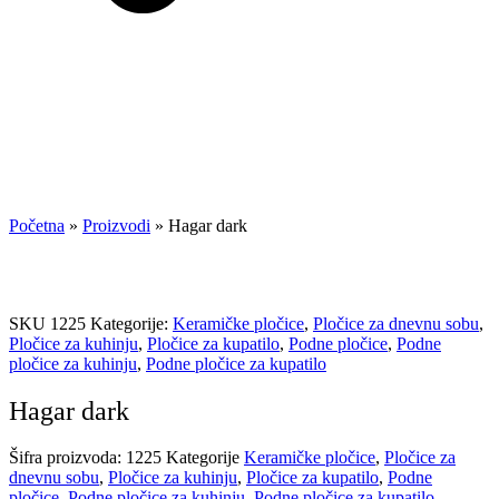
Početna
»
Proizvodi
»
Hagar dark
SKU
1225
Kategorije:
Keramičke pločice
,
Pločice za dnevnu sobu
,
Pločice za kuhinju
,
Pločice za kupatilo
,
Podne pločice
,
Podne
pločice za kuhinju
,
Podne pločice za kupatilo
Hagar dark
Šifra proizvoda:
1225
Kategorije
Keramičke pločice
,
Pločice za
dnevnu sobu
,
Pločice za kuhinju
,
Pločice za kupatilo
,
Podne
pločice
,
Podne pločice za kuhinju
,
Podne pločice za kupatilo