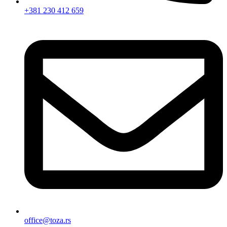
+381 230 412 659
office@toza.rs