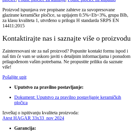
Proizvod ispunjava sve propisane zahteve za suvopresovane
glazirane keramičke pločice, sa upijajem 0.5%<Eb<3%, grupa BIb,
za klasu kvaliteta 1, utvrđeno u prilogu H standarda SRPS EN
14411:2015
Kontaktirajte nas i saznajte više o proizvodu
Zainteresovani ste za naš proizvod? Popunite kontakt formu ispod i
naš tim će vam se uskoro javiti s detaljnim informacijama i ponudom
prilagođenom vašim potrebama. Ne propustite priliku da saznate
više!
Pošaljite upit
Uputstvo za pravilno postavljanje:
Dokument: Uputstvo za pravilno postavljanje keramičkih
pločica
Izveštaj o ispitivanju kvaliteta proizvoda:
Atest HAGAR 33x33_nov 2024
Garancija: