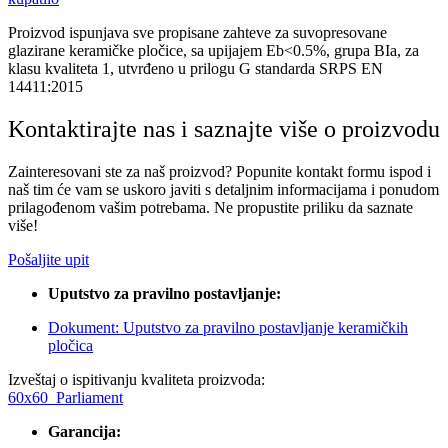
Proizvod ispunjava sve propisane zahteve za suvopresovane
glazirane keramičke pločice, sa upijajem Eb<0.5%, grupa BIa, za
klasu kvaliteta 1, utvrđeno u prilogu G standarda SRPS EN
14411:2015
Kontaktirajte nas i saznajte više o proizvodu
Zainteresovani ste za naš proizvod? Popunite kontakt formu ispod i
naš tim će vam se uskoro javiti s detaljnim informacijama i ponudom
prilagođenom vašim potrebama. Ne propustite priliku da saznate
više!
Pošaljite upit
Uputstvo za pravilno postavljanje:
Dokument: Uputstvo za pravilno postavljanje keramičkih
pločica
Izveštaj o ispitivanju kvaliteta proizvoda:
60x60_Parliament
Garancija: