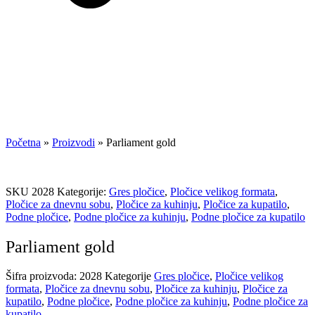
Početna
»
Proizvodi
»
Parliament gold
SKU
2028
Kategorije:
Gres pločice
,
Pločice velikog formata
,
Pločice za dnevnu sobu
,
Pločice za kuhinju
,
Pločice za kupatilo
,
Podne pločice
,
Podne pločice za kuhinju
,
Podne pločice za kupatilo
Parliament gold
Šifra proizvoda:
2028
Kategorije
Gres pločice
,
Pločice velikog
formata
,
Pločice za dnevnu sobu
,
Pločice za kuhinju
,
Pločice za
kupatilo
,
Podne pločice
,
Podne pločice za kuhinju
,
Podne pločice za
kupatilo