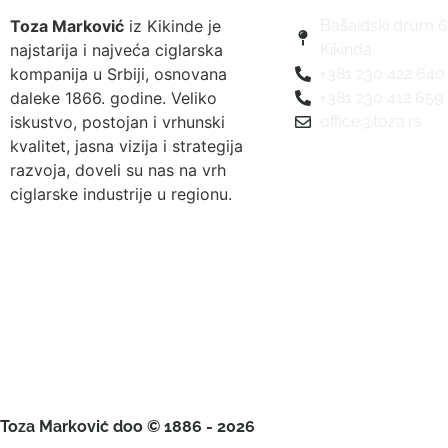
Toza Marković
iz Kikinde je
Bašaidski drum 6
najstarija i najveća ciglarska
Kikinda
kompanija u Srbiji, osnovana
+381 230 422 640
daleke 1866. godine. Veliko
+381 230 412 659
iskustvo, postojan i vrhunski
office@toza.rs
kvalitet, jasna vizija i strategija
razvoja, doveli su nas na vrh
ciglarske industrije u regionu.
Toza Marković doo © 1886 - 2026