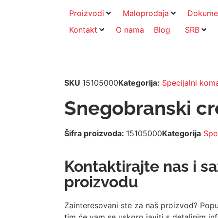
Proizvodi
Maloprodaja
Dokume
Kontakt
O nama
Blog
SRB
SKU
15105000
Kategorija:
Specijalni kom
Snegobranski cr
Šifra proizvoda:
15105000
Kategorija
Spe
Kontaktirajte nas i s
proizvodu
Zainteresovani ste za naš proizvod? Popu
tim će vam se uskoro javiti s detaljnim 