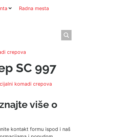
nta
Radna mesta
adi crepova
ep SC 997
cijalni komadi crepova
aznajte više o
nite kontakt formu ispod i naš
informacijama i ponudom