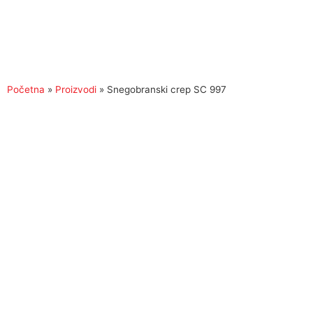
Početna
»
Proizvodi
»
Snegobranski crep SC 997