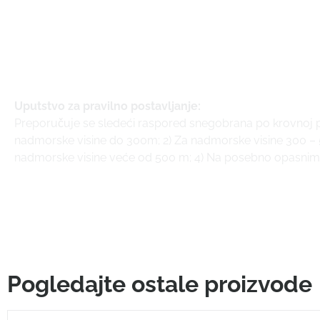
Uputstvo za pravilno postavljanje:
Preporučuje se sledeći raspored snegobrana po krovnoj po
nadmorske visine do 300m; 2) Za nadmorske visine 300 – 
nadmorske visine veće od 500 m; 4) Na posebno opasni
Pogledajte ostale proizvode