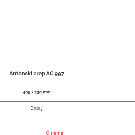
Antenski crep AC 997
405 x 230 mm
Detalji
O nama