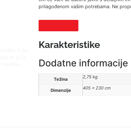
prilagođenom vašim potrebama. Ne propust
Pošaljite upit
Karakteristike
vršini: 1) Za
500 m; 3) Za
Dodatne informacije
m mestima
2,75 kg
Težina
405 × 230 cm
Dimenzije