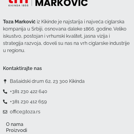
Toza Marković
iz Kikinde je najstarija i najveća ciglarska
kompanija u Srbiji, osnovana daleke 1866. godine. Veliko
iskustvo, postojan i vrhunski kvalitet, jasna vizija i
strategija razvoja, doveli su nas na vrh ciglarske industrije
u regionu.
Kontaktirajte nas
Bašaidski drum 62, 23 300 Kikinda
+381 230 422 640
+381 230 412 659
office@toza.rs
O nama
Proizvodi