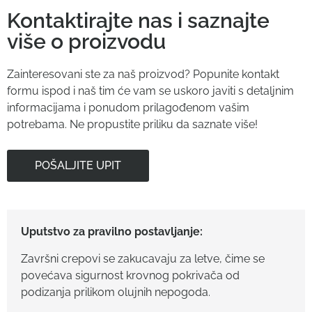
Kontaktirajte nas i saznajte
više o proizvodu
Zainteresovani ste za naš proizvod? Popunite kontakt
formu ispod i naš tim će vam se uskoro javiti s detaljnim
informacijama i ponudom prilagođenom vašim
potrebama. Ne propustite priliku da saznate više!
POŠALJITE UPIT
Uputstvo za pravilno postavljanje:
Završni crepovi se zakucavaju za letve, čime se
povećava sigurnost krovnog pokrivača od
podizanja prilikom olujnih nepogoda.