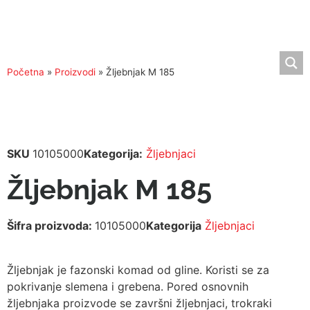
Početna
»
Proizvodi
»
Žljebnjak M 185
SKU
10105000
Kategorija:
Žljebnjaci
Žljebnjak M 185
Šifra proizvoda:
10105000
Kategorija
Žljebnjaci
Žljebnjak je fazonski komad od gline. Koristi se za
pokrivanje slemena i grebena. Pored osnovnih
žljebnjaka proizvode se završni žljebnjaci, trokraki