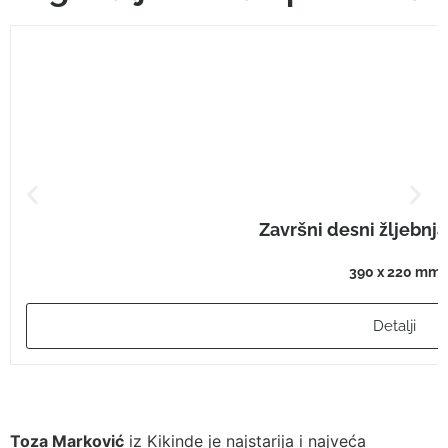
Završni desni žljebnj
390 x 220 mm
Detalji
Toza Marković
iz Kikinde je najstarija i najveća