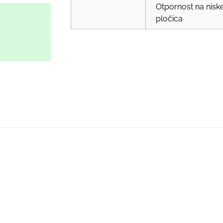
Otpornost na nisk
pločica