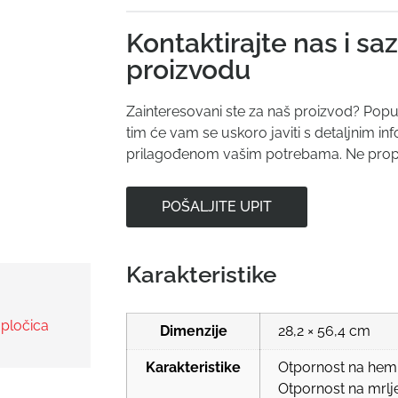
Kontaktirajte nas i saz
proizvodu
Zainteresovani ste za naš proizvod? Popu
tim će vam se uskoro javiti s detaljnim 
prilagođenom vašim potrebama. Ne propust
POŠALJITE UPIT
Karakteristike
 pločica
Dimenzije
28,2 × 56,4 cm
Karakteristike
Otpornost na hemik
Otpornost na mrlj