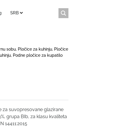
g
SRB
vnu sobu
,
Pločice za kuhinju
,
Pločice
uhinju
,
Podne pločice za kupatilo
e za suvopresovane glazirane
, grupa BIb, za klasu kvaliteta
EN 14411:2015