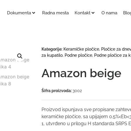
Dokumenta
Radna mesta
Kontakt
O nama
Blo
Kategorije:
Keramičke pločice
,
Pločice za dne
za kupatilo
,
Podne pločice
,
Podne pločice za k
Amazon beige
Šifra proizvoda:
3002
Proizvod ispunjava sve propisane zahtev
keramičke pločice, sa upijajem 0.5%<Eb<3%
1, utvrđeno u prilogu H standarda SRPS 