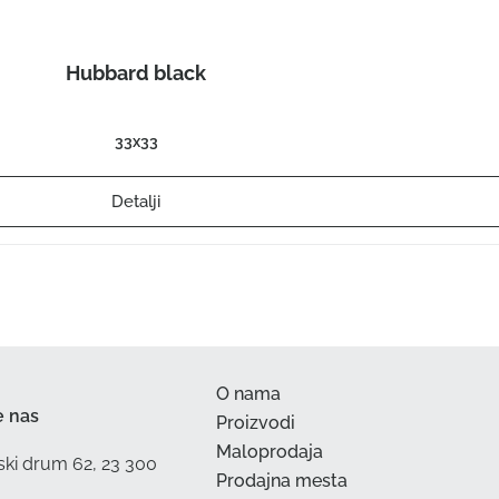
Hubbard black
33x33
Detalji
O nama
e nas
Proizvodi
Maloprodaja
ski drum 62, 23 300
Prodajna mesta