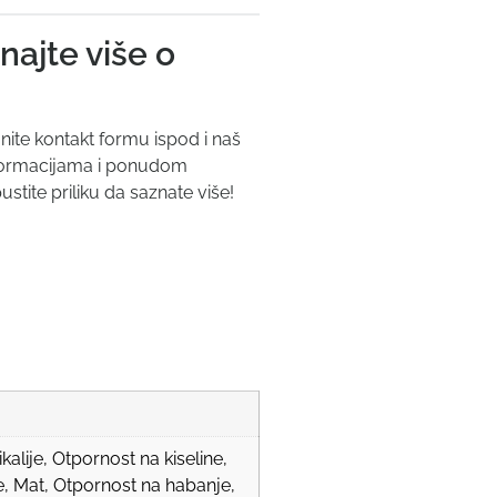
najte više o
nite kontakt formu ispod i naš
informacijama i ponudom
ite priliku da saznate više!
alije, Otpornost na kiseline,
e, Mat, Otpornost na habanje,