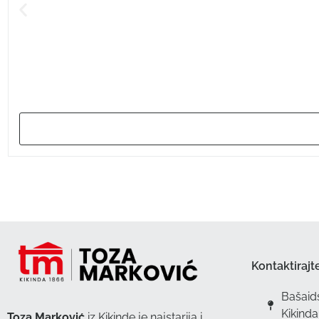
Kontaktirajt
Bašaid
Kikinda
Toza Marković
iz Kikinde je najstarija i