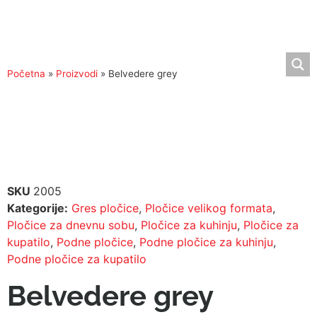
Početna
»
Proizvodi
»
Belvedere grey
SKU
2005
Kategorije:
Gres pločice
,
Pločice velikog formata
,
Pločice za dnevnu sobu
,
Pločice za kuhinju
,
Pločice za
kupatilo
,
Podne pločice
,
Podne pločice za kuhinju
,
Podne pločice za kupatilo
Belvedere grey