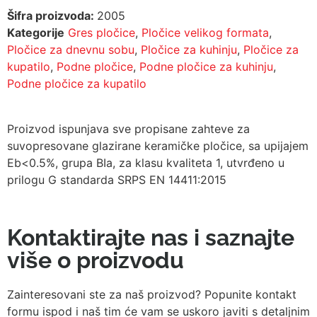
Šifra proizvoda:
2005
Kategorije
Gres pločice
,
Pločice velikog formata
,
Pločice za dnevnu sobu
,
Pločice za kuhinju
,
Pločice za
kupatilo
,
Podne pločice
,
Podne pločice za kuhinju
,
Podne pločice za kupatilo
Proizvod ispunjava sve propisane zahteve za
suvopresovane glazirane keramičke pločice, sa upijajem
Eb<0.5%, grupa BIa, za klasu kvaliteta 1, utvrđeno u
prilogu G standarda SRPS EN 14411:2015
Kontaktirajte nas i saznajte
više o proizvodu
Zainteresovani ste za naš proizvod? Popunite kontakt
formu ispod i naš tim će vam se uskoro javiti s detaljnim