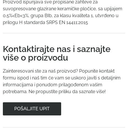
Proizvod ispunjava sve propisane zahteve za
suvopresovane glazirane keramičke pločice, sa upijajem
0.5%<Eb<3%, grupa BIb, za klasu kvaliteta 1, utvrđeno u
prilogu H standarda SRPS EN 14411:2015
Kontaktirajte nas i saznajte
više o proizvodu
Zainteresovani ste za naš proizvod? Popunite kontakt
formu ispod i naš tim će vam se uskoro javiti s detaljnim
informacijama i ponudom prilagođenom vašim
potrebama. Ne propustite priliku da saznate više!
POŠALJITE UPIT