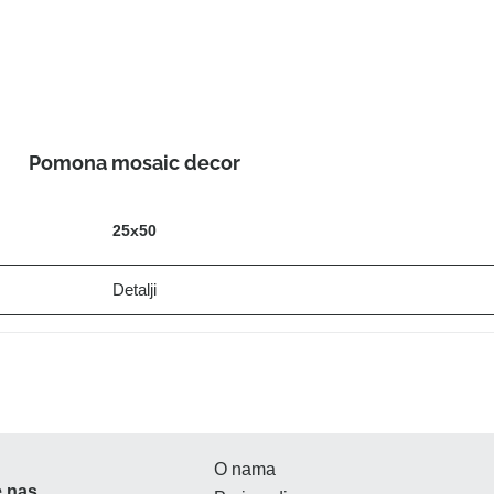
Pomona mosaic decor
25x50
Detalji
O nama
e nas