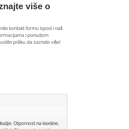
znajte više o
nite kontakt formu ispod i naš
informacijama i ponudom
ite priliku da saznate više!
alije, Otpornost na kiseline,