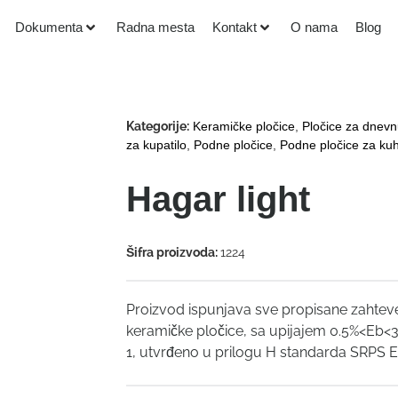
Dokumenta
Radna mesta
Kontakt
O nama
Blog
Kategorije:
Keramičke pločice
,
Pločice za dnev
za kupatilo
,
Podne pločice
,
Podne pločice za kuh
Hagar light
Šifra proizvoda:
1224
Proizvod ispunjava sve propisane zahtev
keramičke pločice, sa upijajem 0.5%<Eb<3%
1, utvrđeno u prilogu H standarda SRPS 