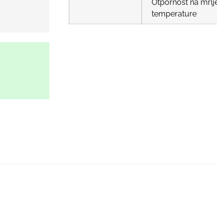
Otpornost na mrlje
temperature