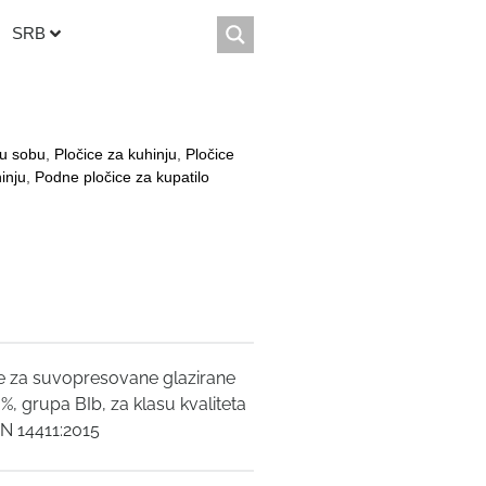
SRB
nu sobu
,
Pločice za kuhinju
,
Pločice
inju
,
Podne pločice za kupatilo
e za suvopresovane glazirane
, grupa BIb, za klasu kvaliteta
EN 14411:2015