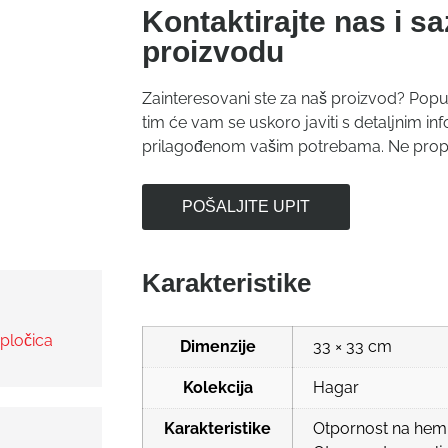
Kontaktirajte nas i sa
proizvodu
Zainteresovani ste za naš proizvod? Popu
tim će vam se uskoro javiti s detaljnim 
prilagođenom vašim potrebama. Ne propust
POŠALJITE UPIT
Karakteristike
pločica
Dimenzije
33 × 33 cm
Kolekcija
Hagar
Karakteristike
Otpornost na hemik