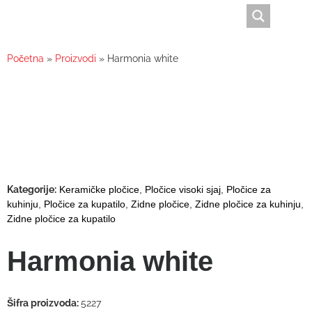
Početna
»
Proizvodi
»
Harmonia white
Kategorije:
Keramičke pločice
,
Pločice visoki sjaj
,
Pločice za
kuhinju
,
Pločice za kupatilo
,
Zidne pločice
,
Zidne pločice za kuhinju
,
Zidne pločice za kupatilo
Harmonia white
Šifra proizvoda:
5227