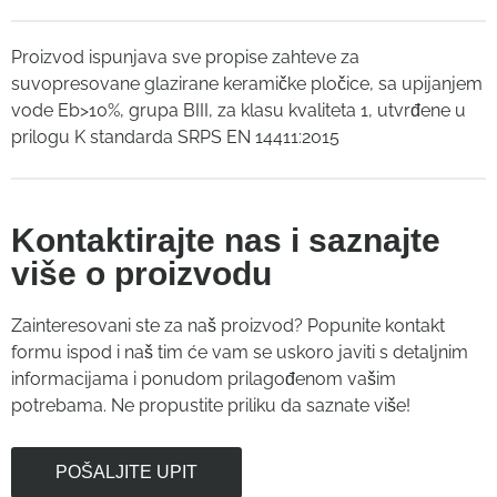
Proizvod ispunjava sve propise zahteve za
suvopresovane glazirane keramičke pločice, sa upijanjem
vode Eb>10%, grupa BIII, za klasu kvaliteta 1, utvrđene u
prilogu K standarda SRPS EN 14411:2015
Kontaktirajte nas i saznajte
više o proizvodu
Zainteresovani ste za naš proizvod? Popunite kontakt
formu ispod i naš tim će vam se uskoro javiti s detaljnim
informacijama i ponudom prilagođenom vašim
potrebama. Ne propustite priliku da saznate više!
POŠALJITE UPIT