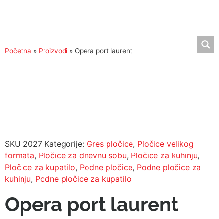
Početna
»
Proizvodi
»
Opera port laurent
SKU
2027
Kategorije:
Gres pločice
,
Pločice velikog
formata
,
Pločice za dnevnu sobu
,
Pločice za kuhinju
,
Pločice za kupatilo
,
Podne pločice
,
Podne pločice za
kuhinju
,
Podne pločice za kupatilo
Opera port laurent