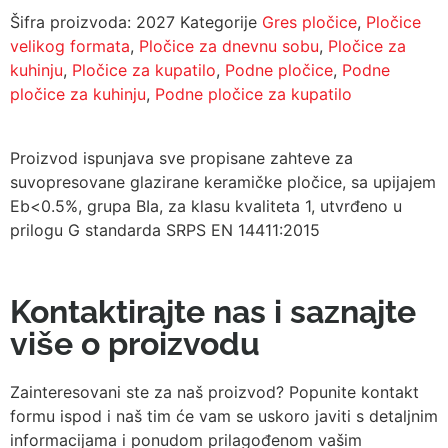
Šifra proizvoda:
2027
Kategorije
Gres pločice
,
Pločice
velikog formata
,
Pločice za dnevnu sobu
,
Pločice za
kuhinju
,
Pločice za kupatilo
,
Podne pločice
,
Podne
pločice za kuhinju
,
Podne pločice za kupatilo
Proizvod ispunjava sve propisane zahteve za
suvopresovane glazirane keramičke pločice, sa upijajem
Eb<0.5%, grupa BIa, za klasu kvaliteta 1, utvrđeno u
prilogu G standarda SRPS EN 14411:2015
Kontaktirajte nas i saznajte
više o proizvodu
Zainteresovani ste za naš proizvod? Popunite kontakt
formu ispod i naš tim će vam se uskoro javiti s detaljnim
informacijama i ponudom prilagođenom vašim