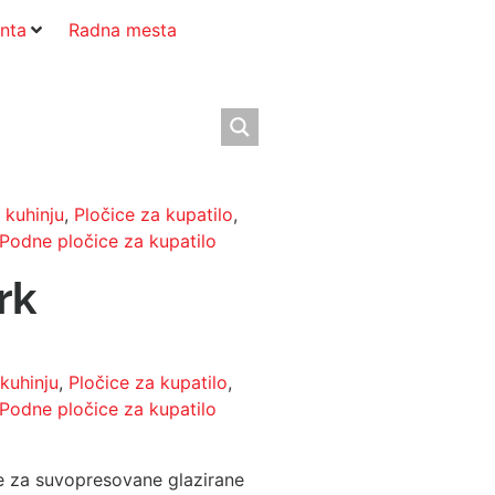
nta
Radna mesta
 kuhinju
,
Pločice za kupatilo
,
Podne pločice za kupatilo
rk
 kuhinju
,
Pločice za kupatilo
,
Podne pločice za kupatilo
e za suvopresovane glazirane