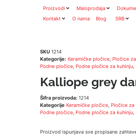
Proizvodi
Maloprodaja
Dokume
Kontakt
O nama
Blog
SRB
SKU
1214
Kategorije:
Keramičke pločice
,
Pločice za
Podne pločice
,
Podne pločice za kuhinju
,
Kalliope grey da
Šifra proizvoda:
1214
Kategorije
Keramičke pločice
,
Pločice za
Podne pločice
,
Podne pločice za kuhinju
,
Proizvod ispunjava sve propisane zahtev