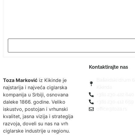
Kontaktirajte nas
Toza Marković
iz Kikinde je
Bašaidski drum 6
najstarija i najveća ciglarska
Kikinda
kompanija u Srbiji, osnovana
+381 230 422 640
daleke 1866. godine. Veliko
+381 230 412 659
iskustvo, postojan i vrhunski
office@toza.rs
kvalitet, jasna vizija i strategija
razvoja, doveli su nas na vrh
ciglarske industrije u regionu.