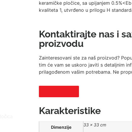
keramičke pločice, sa upijanjem 0.5%<Eb
kvaliteta 1, utvrđeno u prilogu H standa
Kontaktirajte nas i s
proizvodu
Zainteresovani ste za naš proizvod? Popu
tim će vam se uskoro javiti s detaljnim 
prilagođenom vašim potrebama. Ne propust
Pošaljite upit
Karakteristike
ločica
33 × 33 cm
Dimenzije