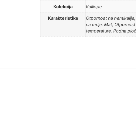
Kolekcija
Kalliope
Karakteristike
Otpornost na hemikalije,
na mrlje, Mat, Otpornost
temperature, Podna ploč