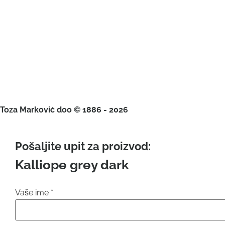
Toza Marković doo © 1886 - 2026
Pošaljite upit za proizvod:
Kalliope grey dark
Vaše ime
*