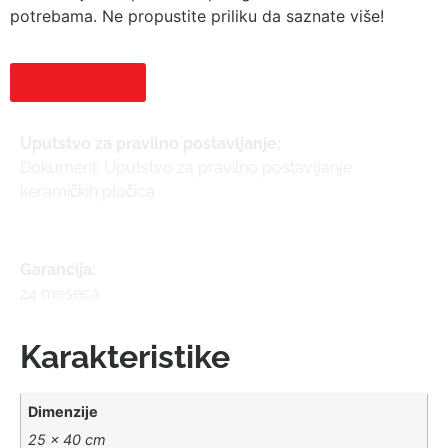
potrebama. Ne propustite priliku da saznate više!
Pošaljite upit
Uputstvo za pravilno postavljanje:
Dokument: Uputstvo za pravilno postavljanje
keramičkih pločica
Garancija:
24 meseca
Karakteristike
Dimenzije
25 × 40 cm